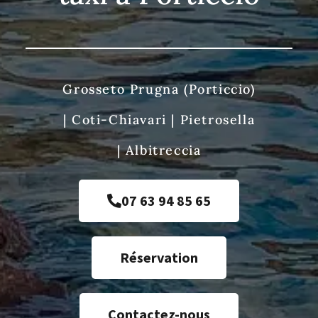
Grosseto Prugna (Porticcio)
|
Coti-Chiavari
|
Pietrosella
|
Albitreccia
07 63 94 85 65
Réservation
Contactez-nous